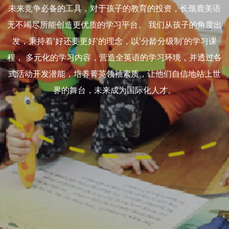
未来竞争必备的工具，对于孩子的教育的投资，长颈鹿美语
无不竭尽所能创造更优质的学习平台。 我们从孩子的角度出
发，秉持着'好还要更好'的理念，以'分龄分级制'的学习课
程， 多元化的学习内容，营造全英语的学习环境，并透过各
式活动开发潜能，培养菁英领袖素质，让他们自信地站上世
界的舞台，未来成为国际化人才。