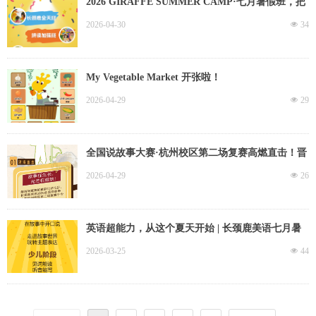
2026 GIRAFFE SUMMER CAMP·七月暑假班，把
英语“玩”出来！
2026-04-30
넶
34
My Vegetable Market 开张啦！
2026-04-29
넶
29
全国说故事大赛·杭州校区第二场复赛高燃直击！晋
级名单重磅揭晓！
2026-04-29
넶
26
英语超能力，从这个夏天开始 | 长颈鹿美语七月暑
假班报名开启！
2026-03-25
넶
44